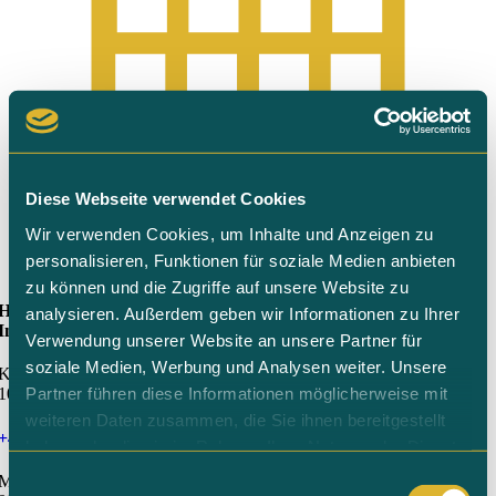
Diese Webseite verwendet Cookies
Wir verwenden Cookies, um Inhalte und Anzeigen zu
personalisieren, Funktionen für soziale Medien anbieten
zu können und die Zugriffe auf unsere Website zu
HotelOffice24
analysieren. Außerdem geben wir Informationen zu Ihrer
Inh. David Radloff
Verwendung unserer Website an unsere Partner für
soziale Medien, Werbung und Analysen weiter. Unsere
Kollwitzstraße 76
Partner führen diese Informationen möglicherweise mit
10435 Berlin
weiteren Daten zusammen, die Sie ihnen bereitgestellt
+49 30 544534343
haben oder die sie im Rahmen Ihrer Nutzung der Dienste
gesammelt haben. Sie geben Einwilligung zu unseren
Einwilligungsauswahl
Montag bis Freitag